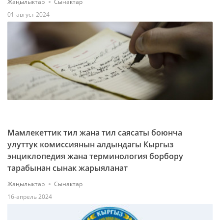
Жаңылыктар
Сынактар
01-август 2024
Мамлекеттик тил жана тил саясаты боюнча
улуттук комиссиянын алдындагы Кыргыз
энциклопедия жана терминология борбору
тарабынан сынак жарыяланат
Жаңылыктар
Сынактар
16-апрель 2024