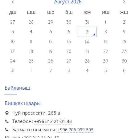
Август 2026
дш
шш
шр
бш
жм
иш
жш
27
28
29
30
31
1
2
3
4
5
6
8
9
7
10
11
12
13
15
16
14
17
18
19
20
21
22
23
24
25
26
27
28
29
30
31
1
2
3
4
5
6
Байланыш
Бишкек шаары
Чуй проспекти, 265 а
Телефон:
+996 312 21-01-43
Басма сөз кызматы:
+996 706 999 303
fax:
+996 312 21-01-47