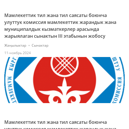
Мамлекеттик тил жана тил саясаты боюнча
улуттук комиссия мамлекеттик жарандык жана
муниципалдык кызматкерлер арасында
жарыялаган сынактын III этабынын жобосу
Жаңылыктар
Сынактар
11-ноябрь 2024
Мамлекеттик тил жана тил саясаты боюнча