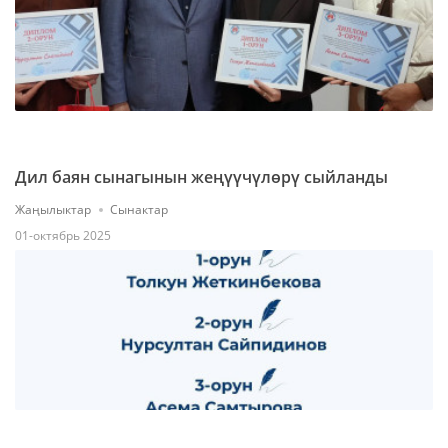
Дил баян сынагынын жеңүүчүлөрү сыйланды
Жаңылыктар
Сынактар
01-октябрь 2025