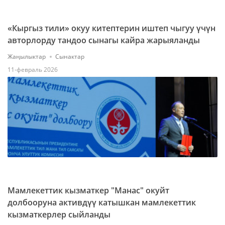
«Кыргыз тили» окуу китептерин иштеп чыгуу үчүн
авторлорду тандоо сынагы кайра жарыяланды
Жаңылыктар
Сынактар
11-февраль 2026
Мамлекеттик кызматкер "Манас" окуйт
долбооруна активдүү катышкан мамлекеттик
кызматкерлер сыйланды