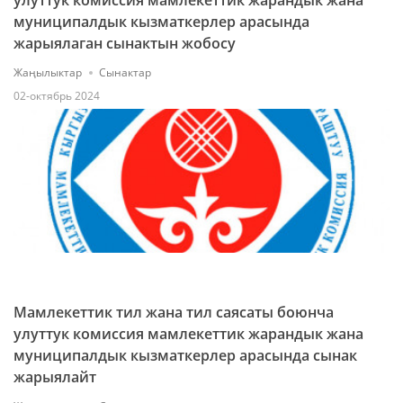
улуттук комиссия мамлекеттик жарандык жана
муниципалдык кызматкерлер арасында
жарыялаган сынактын жобосу
Жаңылыктар
Сынактар
02-октябрь 2024
Мамлекеттик тил жана тил саясаты боюнча
улуттук комиссия мамлекеттик жарандык жана
муниципалдык кызматкерлер арасында сынак
жарыялайт