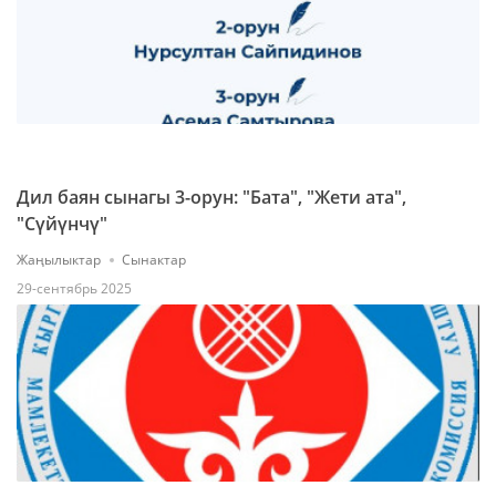
Дил баян сынагы 3-орун: "Бата", "Жети ата",
"Сүйүнчү"
Жаңылыктар
Сынактар
29-сентябрь 2025