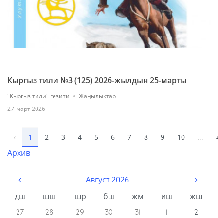
Кыргыз тили №3 (125) 2026-жылдын 25-марты
"Кыргыз тили" гезити
Жаңылыктар
27-март 2026
‹
1
2
3
4
5
6
7
8
9
10
...
Архив
Август 2026
дш
шш
шр
бш
жм
иш
жш
27
28
29
30
31
1
2