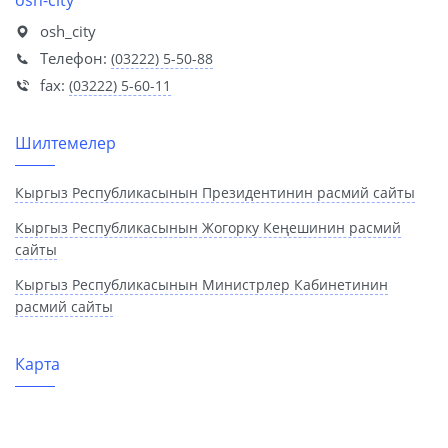
osh-city
osh_city
Телефон:
(03222) 5-50-88
fax:
(03222) 5-60-11
Шилтемелер
Кыргыз Республикасынын Президентинин расмий сайты
Кыргыз Республикасынын Жогорку Кеңешинин расмий
сайты
Кыргыз Республикасынын Министрлер Кабинетинин
расмий сайты
Карта