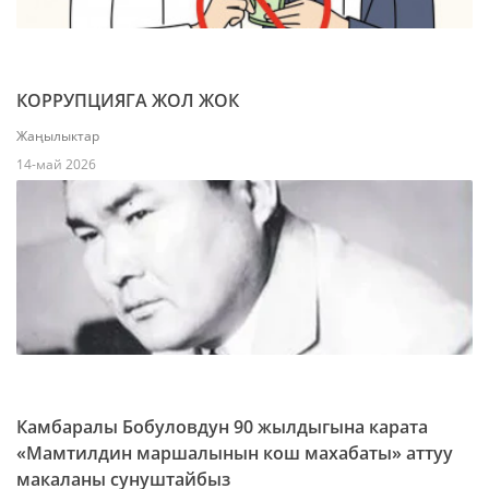
КОРРУПЦИЯГА ЖОЛ ЖОК
Жаңылыктар
14-май 2026
Камбаралы Бобуловдун 90 жылдыгына карата
«Мамтилдин маршалынын кош махабаты» аттуу
макаланы сунуштайбыз