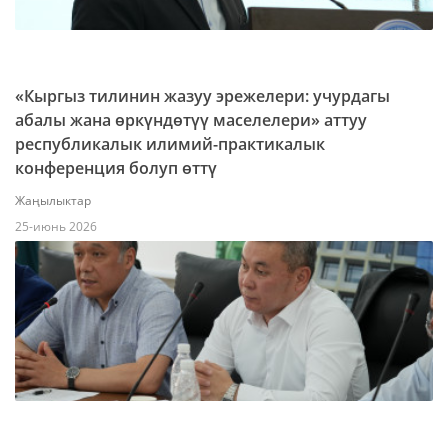
«Кыргыз тилинин жазуу эрежелери: учурдагы
абалы жана өркүндөтүү маселелери» аттуу
республикалык илимий-практикалык
конференция болуп өттү
Жаңылыктар
25-июнь 2026