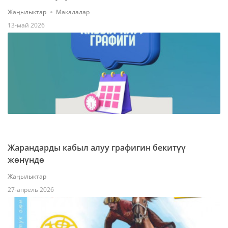
Жаңылыктар
Макалалар
13-май 2026
Жарандарды кабыл алуу графигин бекитүү
жөнүндө
Жаңылыктар
27-апрель 2026