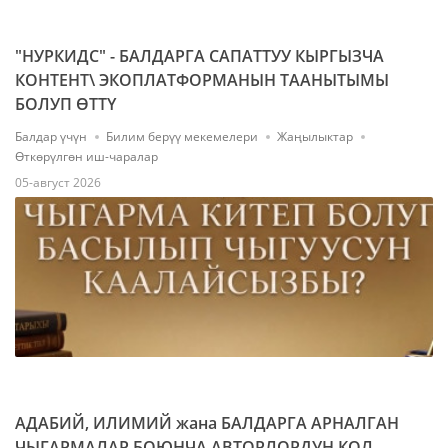
"НУРКИДС" - БАЛДАРГА САПАТТУУ КЫРГЫЗЧА
КОНТЕНТ\ ЭКОПЛАТФОРМАНЫН ТААНЫТЫМЫ
БОЛУП ӨТТҮ
Балдар үчүн
Билим берүү мекемелери
Жаңылыктар
Өткөрүлгөн иш-чаралар
05-август 2026
АДАБИЙ, ИЛИМИЙ жана БАЛДАРГА АРНАЛГАН
ЧЫГАРМАЛАР БОЮНЧА АВТОРЛОРДУН КОЛ