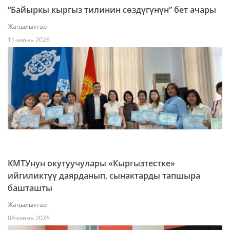
“Байыркы кыргыз тилинин сөздүгүнүн” бет ачары
Жаңылыктар
11-июнь 2026
КМТУнун окутуучулары «Кыргызтестке»
ийгиликтүү даярданып, сынактарды тапшыра
башташты
Жаңылыктар
08-июнь 2026