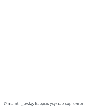
embed google maps in website
© mamtil.gov.kg. Бардык укуктар корголгон.