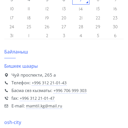
7
10
11
12
13
15
16
14
17
18
19
20
21
22
23
24
25
26
27
28
29
30
31
1
2
3
4
5
6
Байланыш
Бишкек шаары
Чуй проспекти, 265 а
Телефон:
+996 312 21-01-43
Басма сөз кызматы:
+996 706 999 303
fax:
+996 312 21-01-47
E-mail:
mamtil.kg@mail.ru
osh-city