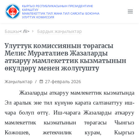
КЫРГЫЗ РЕСПУБЛИКАСЫНЫН ПРЕЗИДЕНТИНЕ
КАРАШТУУ
МАМЛЕКЕТТИК ТИЛ ЖАНА ТИЛ САЯСАТЫ БОЮНЧА
УЛУТТУК КОМИССИЯ
Башкы
< /li>
Бардык жаңылыктар
Улуттук комиссиянын төрагасы
Мелис Мураталиев Жазаларды
аткаруу мамлекеттик кызматынын
өкүлдөрү менен жолугушту
Жаңылыктар
/
27-февраль 2026
Жазаларды аткаруу мамлекеттик кызматында
Эл аралык эне тил күнүнө карата салтанаттуу иш-
чара болуп өттү. Иш-чарага Жазаларды аткаруу
мамлекеттик кызматынын төрагасы Чынгыз
Кожошев, жетекчилик курам, Кыргыз