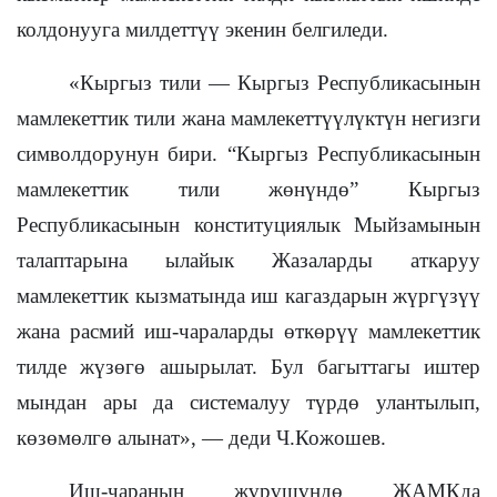
колдонууга милдеттүү экенин белгиледи.
«Кыргыз тили — Кыргыз Республикасынын
мамлекеттик тили жана мамлекеттүүлүктүн негизги
символдорунун бири. “Кыргыз Республикасынын
мамлекеттик тили жөнүндө” Кыргыз
Республикасынын конституциялык Мыйзамынын
талаптарына ылайык Жазаларды аткаруу
мамлекеттик кызматында иш кагаздарын жүргүзүү
жана расмий иш-чараларды өткөрүү мамлекеттик
тилде жүзөгө ашырылат. Бул багыттагы иштер
мындан ары да системалуу түрдө улантылып,
көзөмөлгө алынат», — деди Ч.Кожошев.
Иш-чаранын жүрүшүндө ЖАМКда