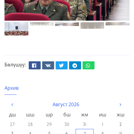
Бөлүшүү:
Facebook
Вконтакте
Твиттер
Телеграм
Whatsapp
Архив
Август 2026
дш
шш
шр
бш
жм
иш
жш
27
28
29
30
31
1
2
3
4
5
6
8
9