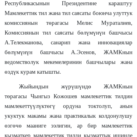
Республикасынын Президентине караштуу
Мамлекеттик тил жана тил саясаты боюнча улуттук
комиссиянын төрагасы Мелис Мураталиев,
Комиссиянын тил саясаты бөлүмүнүн башчысы
А.Телекманова, санарип жана инновациялар
бөлүмүнүн башчысы А.Эсенов, ЖАМКнын
ведомстволук мекемелеринин башчылары жана
өздүк курам катышты.
Жыйындын жүрүшүндө ЖАМКнын
төрагасы Чынгыз Кожошев мамлекеттик тилдин
мамлекеттүүлүктөгү ордуна токтолуп, анын
укуктук макамы жана практикалык колдонулушу
өзгөчө мааниге ээлигин, ар бир мамлекеттик
кызматкер мамлекеттик тилди кызматтык ишинде