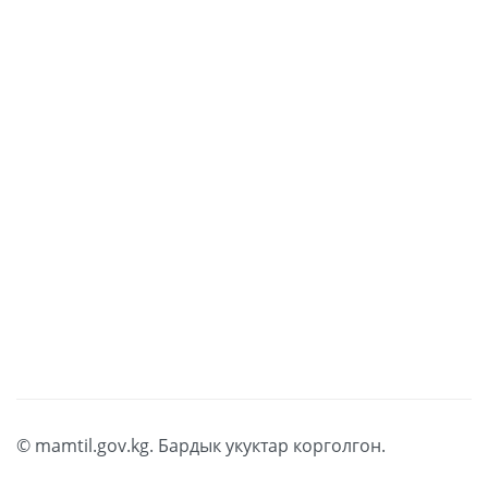
embed google maps in website
© mamtil.gov.kg. Бардык укуктар корголгон.