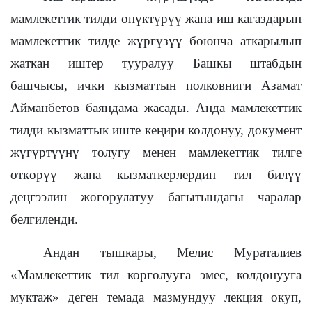
мамлекеттик тилди өнүктүрүү жана иш кагаздарын
мамлекеттик тилде жүргүзүү боюнча аткарылып
жаткан иштер тууралуу Башкы штабдын
башчысы, ички кызматтын полковниги Азамат
Айманбетов баяндама жасады. Анда мамлекеттик
тилди кызматтык иште кеңири колдонуу, документ
жүгүртүүнү толугу менен мамлекеттик тилге
өткөрүү жана кызматкерлердин тил билүү
деңгээлин жогорулатуу багытындагы чаралар
белгиленди.
Андан тышкары, Мелис Мураталиев
«Мамлекеттик тил корголууга эмес, колдонууга
муктаж» деген темада мазмундуу лекция окуп,