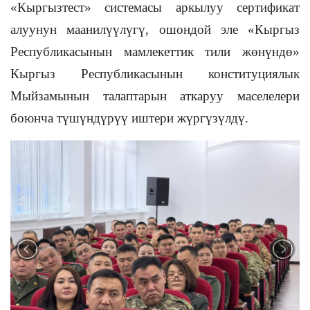
«Кыргызтест» системасы аркылуу сертификат
алуунун маанилүүлүгү, ошондой эле «Кыргыз
Республикасынын мамлекеттик тили жөнүндө»
Кыргыз Республикасынын конституциялык
Мыйзамынын талаптарын аткаруу маселелери
боюнча түшүндүрүү иштери жүргүзүлдү.