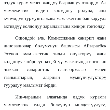
өздүк курам менен жандуу баарлашуу өткөрдү. Ал
мамлекеттик тилдин коомдогу ролуна, аны
күнүмдүк турмушта жана мамлекеттик башкарууда
активдүү колдонуу зарылдыгына кеңири токтолду.
Ошондой эле, Комиссиянын санарип жана
инновациялар бөлүмүнүн башчысы Айзаратбек
Эсенов мамлекеттик тилди өнүктүрүү жана
колдонуу чөйрөсүн кеңейтүү максатында иштелип
чыккан санариптик платформалар менен
тааныштырып, алардын мүмкүнчүлүктөрү
тууралуу маалымат берди.
Иш-чаранын алкагында өздүк курамга
мамлекеттик тилди билүүнүн милдеттүүлүгү,