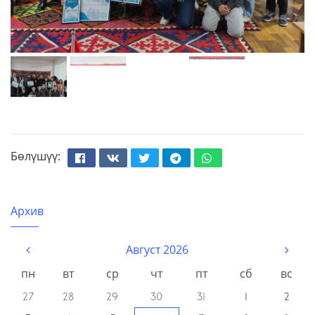
Бөлүшүү:
Facebook
Вконтакте
Твиттер
Телеграм
Whatsapp
Архив
Август 2026
пн
вт
ср
чт
пт
сб
вс
27
28
29
30
31
1
2