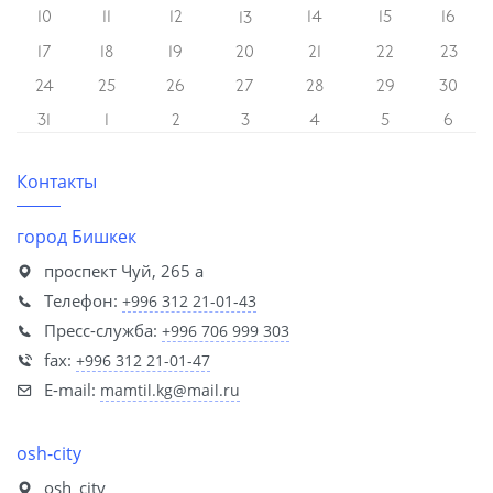
10
11
12
14
15
16
13
17
18
19
20
21
22
23
24
25
26
27
28
29
30
31
1
2
3
4
5
6
Контакты
город Бишкек
проспект Чуй, 265 а
Телефон:
+996 312 21-01-43
Пресс-служба:
+996 706 999 303
fax:
+996 312 21-01-47
E-mail:
mamtil.kg@mail.ru
osh-city
osh_city