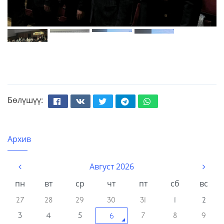
Бөлүшүү:
Facebook
Вконтакте
Твиттер
Телеграм
Whatsapp
Архив
Август 2026
пн
вт
ср
чт
пт
сб
вс
27
28
29
30
31
1
2
3
4
5
7
8
9
6