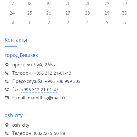
17
18
19
20
21
22
23
24
25
26
27
28
29
30
31
1
2
3
4
5
6
Контакты
город Бишкек
проспект Чуй, 265 а
Телефон:
+996 312 21-01-43
Пресс-служба:
+996 706 999 303
fax:
+996 312 21-01-47
E-mail:
mamtil.kg@mail.ru
osh-city
osh_city
Телефон:
(03222) 5-50-88