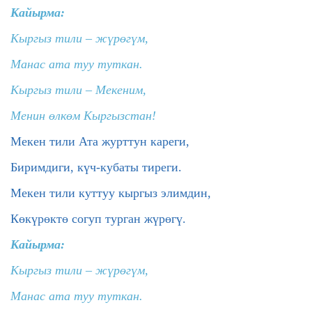
Кайырма:
Кыргыз тили – жүрөгүм,
Манас ата туу туткан.
Кыргыз тили – Мекеним,
Менин өлкөм Кыргызстан!
Мекен тили Ата журттун кареги,
Биримдиги, күч-кубаты тиреги.
Мекен тили куттуу кыргыз элимдин,
Көкүрөктө согуп турган жүрөгү.
Кайырма:
Кыргыз тили – жүрөгүм,
Манас ата туу туткан.