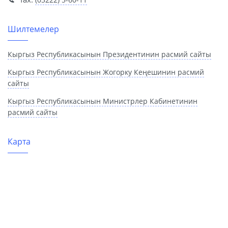
Шилтемелер
Кыргыз Республикасынын Президентинин расмий сайты
Кыргыз Республикасынын Жогорку Кеңешинин расмий
сайты
Кыргыз Республикасынын Министрлер Кабинетинин
расмий сайты
Карта