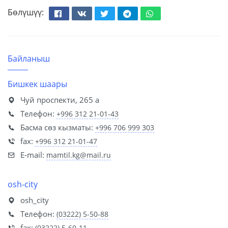
Бөлүшүү:
Facebook
Вконтакте
Твиттер
Телеграм
Whatsapp
Байланыш
Бишкек шаары
Чуй проспекти, 265 а
Телефон:
+996 312 21-01-43
Басма сөз кызматы:
+996 706 999 303
fax:
+996 312 21-01-47
E-mail:
mamtil.kg@mail.ru
osh-city
osh_city
Телефон:
(03222) 5-50-88
fax:
(03222) 5-60-11