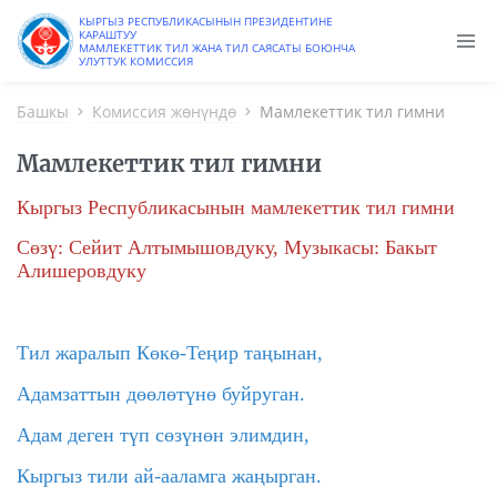
КЫРГЫЗ РЕСПУБЛИКАСЫНЫН ПРЕЗИДЕНТИНЕ
КАРАШТУУ
МАМЛЕКЕТТИК ТИЛ ЖАНА ТИЛ САЯСАТЫ БОЮНЧА
УЛУТТУК КОМИССИЯ
Башкы
Комиссия жөнүндө
Мамлекеттик тил гимни
Мамлекеттик тил гимни
Кыргыз Республикасынын мамлекеттик тил гимни
Сөзү: Сейит Алтымышовдуку, Музыкасы: Бакыт
Алишеровдуку
Тил жаралып Көкө-Теңир таңынан,
Адамзаттын дөөлөтүнө буйруган.
Адам деген түп сөзүнөн элимдин,
Кыргыз тили ай-ааламга жаңырган.