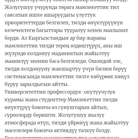
Жолугушуу учурунда төрага мамлекеттик тил
саясатын ишке ашыруудагы улуттук
приоритеттерди белгилеп, тилди өнүктүрүүнүн
келечектеги багыттары тууралуу кенен маалымат
берди. Ал Кыргызстандын ар бир жараны
мамлекеттик тилди терең өздөштүрүп, аны иш
жүзүндө колдонуу маданиятын жайылтуу
маанилүү экенин баса белгиледи. Ошондой эле,
тилди колдонууну жакшыртуу үчүн билим берүү
системасында мамлекеттик тилге көбүрөөк көңүл
буруу зарылдыгын айтты.
Университеттин профессордук-окутуучулук
курамы жана студенттер Мамлекеттик тилди
өнүктүрүү боюнча өз сунуштарын айтып,
суроолорду беришти. Жолугушуу жылуу
атмосферада өтүп, тилди үйрөнүү жана жайылтуу
маселелери боюнча активдүү талкуу болду.