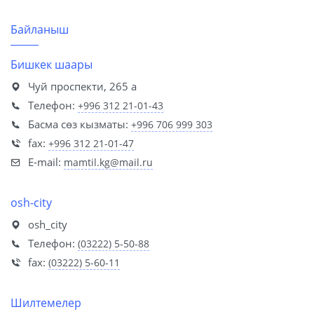
Байланыш
Бишкек шаары
Чуй проспекти, 265 а
Телефон:
+996 312 21-01-43
Басма сөз кызматы:
+996 706 999 303
fax:
+996 312 21-01-47
E-mail:
mamtil.kg@mail.ru
osh-city
osh_city
Телефон:
(03222) 5-50-88
fax:
(03222) 5-60-11
Шилтемелер