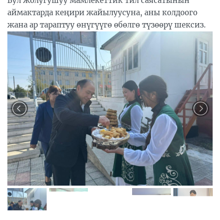
Бул жолугушуу мамлекеттик тил саясатынын
аймактарда кеңири жайылуусуна, аны колдоого
жана ар тараптуу өнүгүүгө өбөлгө түзөөрү шексиз.