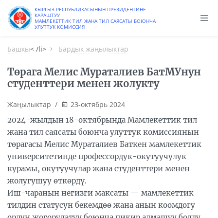
КЫРГЫЗ РЕСПУБЛИКАСЫНЫН ПРЕЗИДЕНТИНЕ
КАРАШТУУ
МАМЛЕКЕТТИК ТИЛ ЖАНА ТИЛ САЯСАТЫ БОЮНЧА
УЛУТТУК КОМИССИЯ
Башкы
< /li>
Бардык жаңылыктар
Төрага Мелис Мураталиев БатМУнун
студенттери менен жолукту
Жаңылыктар
/
23-октябрь 2024
2024-жылдын 18-октябрында Мамлекеттик тил
жана тил саясаты боюнча улуттук комиссиянын
төрагасы Мелис Мураталиев Баткен мамлекеттик
университетинде профессордук-окутуучулук
курамы, окутуучулар жана студенттери менен
жолугушуу өткөрдү.
Иш-чаранын негизги максаты — мамлекеттик
тилдин статусун бекемдөө жана анын коомдогу
ордун жогорулатуу боюнча пикир алмашуу болду.