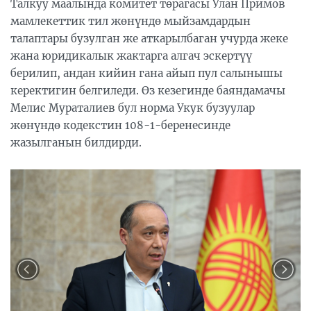
Талкуу маалында комитет төрагасы Улан Примов
мамлекеттик тил жөнүндө мыйзамдардын
талаптары бузулган же аткарылбаган учурда жеке
жана юридикалык жактарга алгач эскертүү
берилип, андан кийин гана айып пул салынышы
керектигин белгиледи. Өз кезегинде баяндамачы
Мелис Мураталиев бул норма Укук бузуулар
жөнүндө кодекстин 108-1-беренесинде
жазылганын билдирди.