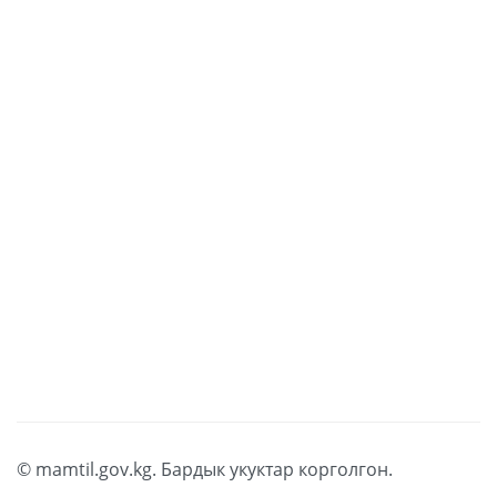
embed google maps in website
© mamtil.gov.kg. Бардык укуктар корголгон.