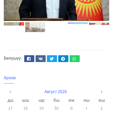
Бөлүшүү:
Facebook
Вконтакте
Твиттер
Телеграм
Whatsapp
Архив
Август 2026
дш
шш
шр
бш
жм
иш
жш
27
28
29
30
31
1
2