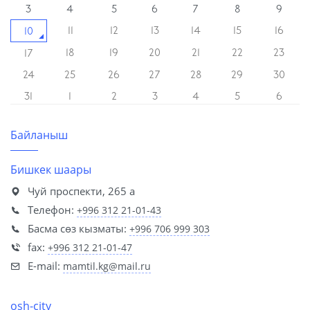
3
4
5
6
7
8
9
11
12
13
14
15
16
10
18
19
20
21
22
23
17
24
25
26
27
28
29
30
31
1
2
3
4
5
6
Байланыш
Бишкек шаары
Чуй проспекти, 265 а
Телефон:
+996 312 21-01-43
Басма сөз кызматы:
+996 706 999 303
fax:
+996 312 21-01-47
E-mail:
mamtil.kg@mail.ru
osh-city