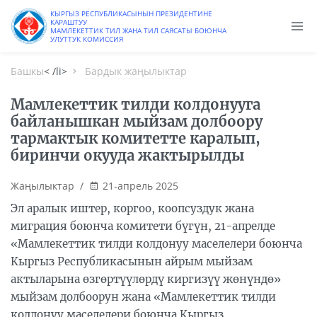
КЫРГЫЗ РЕСПУБЛИКАСЫНЫН ПРЕЗИДЕНТИНЕ
КАРАШТУУ
МАМЛЕКЕТТИК ТИЛ ЖАНА ТИЛ САЯСАТЫ БОЮНЧА
УЛУТТУК КОМИССИЯ
Башкы
< /li>
Бардык жаңылыктар
Мамлекеттик тилди колдонууга
байланышкан мыйзам долбоору
тармактык комитетте каралып,
биринчи окууда жактырылды
Жаңылыктар
/
21-апрель 2025
Эл аралык иштер, коргоо, коопсуздук жана
миграция боюнча комитети бүгүн, 21-апрелде
«Мамлекеттик тилди колдонуу маселелери боюнча
Кыргыз Республикасынын айрым мыйзам
актыларына өзгөртүүлөрдү киргизүү жөнүндө»
мыйзам долбоорун жана «Мамлекеттик тилди
колдонуу маселелери боюнча Кыргыз