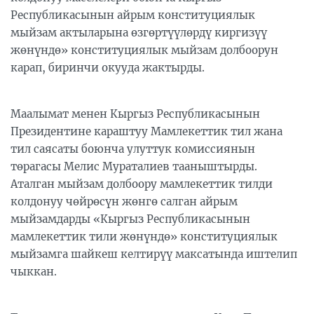
Республикасынын айрым конституциялык
мыйзам актыларына өзгөртүүлөрдү киргизүү
жөнүндө» конституциялык мыйзам долбоорун
карап, биринчи окууда жактырды.
Маалымат менен Кыргыз Республикасынын
Президентине караштуу Мамлекеттик тил жана
тил саясаты боюнча улуттук комиссиянын
төрагасы Мелис Мураталиев тааныштырды.
Аталган мыйзам долбоору мамлекеттик тилди
колдонуу чөйрөсүн жөнгө салган айрым
мыйзамдарды «Кыргыз Республикасынын
мамлекеттик тили жөнүндө» конституциялык
мыйзамга шайкеш келтирүү максатында иштелип
чыккан.