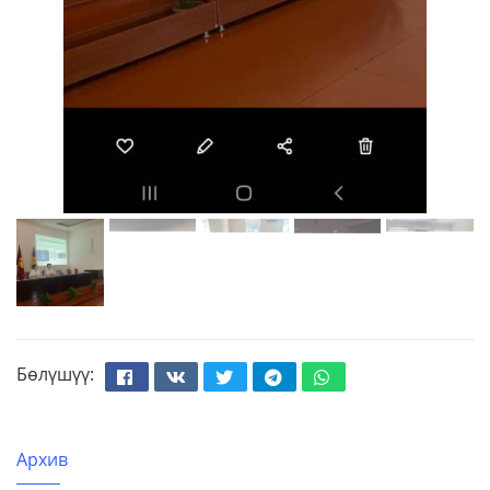
Бөлүшүү:
Facebook
Вконтакте
Твиттер
Телеграм
Whatsapp
Архив