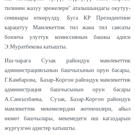
тилинин жазуу эрежелери" аталышындагы окутуу-
семинары өткөрүлдү. Буга КР Президентине
караштуу Мамлекеттик тил жана тил саясаты
боюнча улуттук комиссиянын башкы адиси
Э.Муратбекова катышты.
Иш-чарага Сузак райондук мамлекеттик
администрациясынын башчысынын орун басары,
Г.Камбарова, Базар-Коргон райондук мамлекеттик
администрация башчысынын орун басары
А.Сансызбаева, Сузак, Базар-Коргон райондук
мамлекеттик мекемелердин жетекчилери, айыл
өкмөт башчылары, мекемедеги иш кагаздарын
жүргүзгөн адистер катышты.