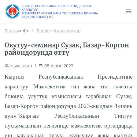
КЫРГЫЗ РЕСПУБЛИКАСЫНЫН ПРЕЗИДЕНТИНЕ
КАРАШТУУ
МАМЛЕКЕТТИК ТИЛ ЖАНА ТИЛ САЯСАТЫ БОЮНЧА
УЛУТТУК КОМИССИЯ
Башкы
< /li>
Бардык жаңылыктар
Окутуу-семинар Сузак, Базар-Коргон
райондорунда өттү
Жаңылыктар
/
08-июнь 2023
Кыргыз Республикасынын Президентине
караштуу Мамлекеттик тил жана тил саясаты
боюнча улуттук комиссиясы тарабынан Сузак,
Базар-Коргон райондорунда 2023-жылдын 8-июнь
күнү"Кыргыз Республикасынын Типтүү
нускамасынын негизинде мамлекеттик органдарда
иш кагаздарын түзүү, жүргүзүү жана кыргыз