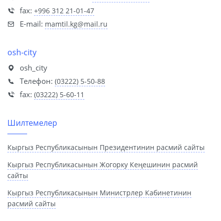
fax:
+996 312 21-01-47
E-mail:
mamtil.kg@mail.ru
osh-city
osh_city
Телефон:
(03222) 5-50-88
fax:
(03222) 5-60-11
Шилтемелер
Кыргыз Республикасынын Президентинин расмий сайты
Кыргыз Республикасынын Жогорку Кеңешинин расмий
сайты
Кыргыз Республикасынын Министрлер Кабинетинин
расмий сайты