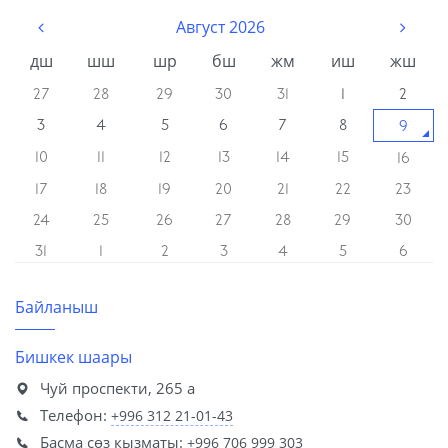
Август 2026
дш
шш
шр
бш
жм
иш
жш
27
28
29
30
31
1
2
3
4
5
6
7
8
9
10
11
12
13
14
15
16
17
18
19
20
21
22
23
24
25
26
27
28
29
30
31
1
2
3
4
5
6
Байланыш
Бишкек шаары
Чуй проспекти, 265 а
Телефон:
+996 312 21-01-43
Басма сөз кызматы:
+996 706 999 303