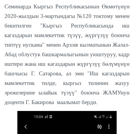
Семинарда Кыргыз Республикасынын Өкмөтүнүн
2020-жылдын 3-мартындагы №120 токтому менен
бекитилген "Кыргыз Республикасында иш
кагаздарын мамлекеттик түзүү, жүргүзүү боюнча
типтүү нускама" менен Архив кызматынын Жалал-
Абад облустук башкармалыгынын уюштуруу, кадр
иштери жана иш кагаздарын жүргүзүү бөлүмүнүн
башчысы Г. Сатарова, ал эми "Иш кагаздарын
мамлекеттик тилде, кыргыз тилинин жазуу
эрежелерине ылайык түзүү" боюнча ЖАМУнун
доценти Г. Бакирова маалымат берди.