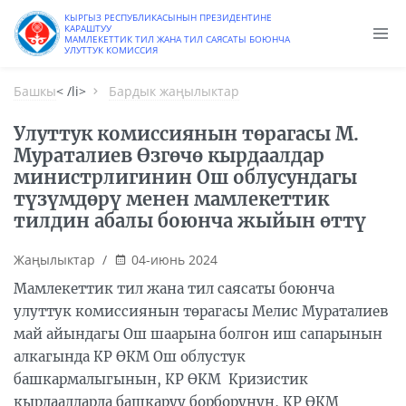
КЫРГЫЗ РЕСПУБЛИКАСЫНЫН ПРЕЗИДЕНТИНЕ
КАРАШТУУ
МАМЛЕКЕТТИК ТИЛ ЖАНА ТИЛ САЯСАТЫ БОЮНЧА
УЛУТТУК КОМИССИЯ
Башкы
< /li>
Бардык жаңылыктар
Улуттук комиссиянын төрагасы М.
Мураталиев Өзгөчө кырдаалдар
министрлигинин Ош облусундагы
түзүмдөрү менен мамлекеттик
тилдин абалы боюнча жыйын өттү
Жаңылыктар
/
04-июнь 2024
Мамлекеттик тил жана тил саясаты боюнча
улуттук комиссиянын төрагасы Мелис Мураталиев
май айындагы Ош шаарына болгон иш сапарынын
алкагында КР ӨКМ Ош облустук
башкармалыгынын, КР ӨКМ Кризистик
кырдаалдарда башкаруу борборунун, КР ӨКМ