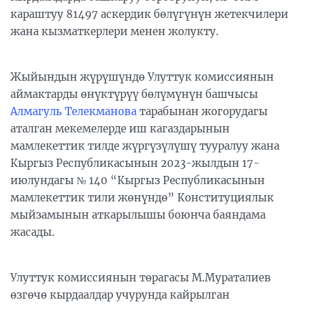
караштуу 81497 аскердик бөлүгүнүн жетекчилери
жана кызматкерлери менен жолукту.
Жыйындын жүрүшүндө Улуттук комиссиянын
аймактарды өнүктүрүү бөлүмүнүн башчысы
Алмагуль Телекманова
тарабынан жогорудагы
аталган мекемелерде иш кагаздарынын
мамлекеттик тилде жүргүзүлүшү тууралуу жана
Кыргыз Республикасынын 2023-жылдын 17-
июлундагы № 140 “Кыргыз Республикасынын
мамлекеттик тили жөнүндө” Конституциялык
мыйзамынын аткарылышы боюнча баяндама
жасады.
Улуттук комиссиянын төрагасы М.Мураталиев
өзгөчө кырдаалдар учурунда кайрылган