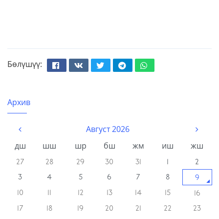
Бөлүшүү:
Facebook
Вконтакте
Твиттер
Телеграм
Whatsapp
Архив
Август 2026
дш
шш
шр
бш
жм
иш
жш
27
28
29
30
31
1
2
3
4
5
6
7
8
9
10
11
12
13
14
15
16
17
18
19
20
21
22
23