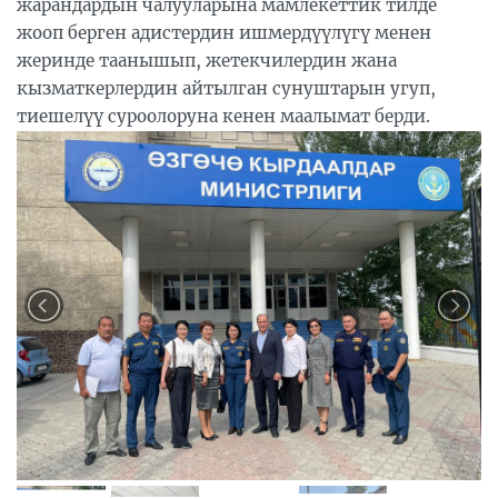
жарандардын чалууларына мамлекеттик тилде
жооп берген адистердин ишмердүүлүгү менен
жеринде таанышып, жетекчилердин жана
кызматкерлердин айтылган сунуштарын угуп,
тиешелүү суроолоруна кенен маалымат берди.