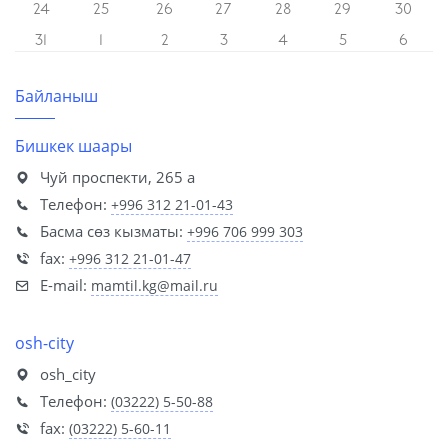
24
25
26
27
28
29
30
31
1
2
3
4
5
6
Байланыш
Бишкек шаары
Чуй проспекти, 265 а
Телефон:
+996 312 21-01-43
Басма сөз кызматы:
+996 706 999 303
fax:
+996 312 21-01-47
E-mail:
mamtil.kg@mail.ru
osh-city
osh_city
Телефон:
(03222) 5-50-88
fax:
(03222) 5-60-11