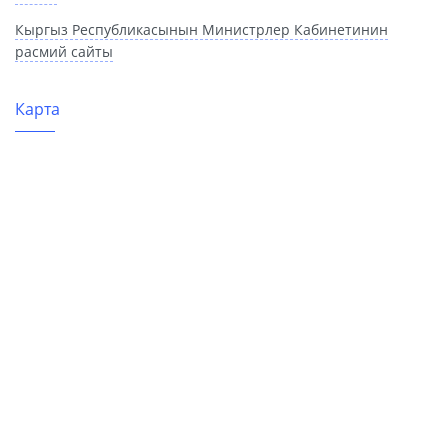
Кыргыз Республикасынын Министрлер Кабинетинин
расмий сайты
Карта