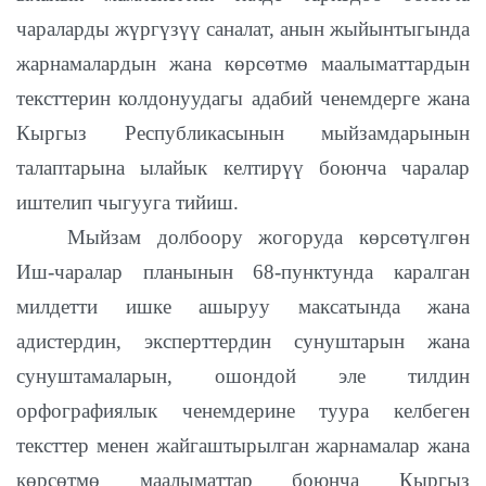
чараларды жүргүзүү саналат, анын жыйынтыгында
жарнамалардын жана көрсөтмө маалыматтардын
тексттерин колдонуудагы адабий ченемдерге жана
Кыргыз Республикасынын мыйзамдарынын
талаптарына ылайык келтирүү боюнча чаралар
иштелип чыгууга тийиш.
Мыйзам долбоору жогоруда көрсөтүлгөн
Иш-чаралар планынын 68-пунктунда каралган
милдетти ишке ашыруу максатында жана
адистердин, эксперттердин сунуштарын жана
сунуштамаларын, ошондой эле тилдин
орфографиялык ченемдерине туура келбеген
тексттер менен жайгаштырылган жарнамалар жана
көрсөтмө маалыматтар боюнча Кыргыз