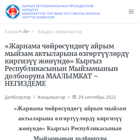
КЫРГЫЗ РЕСПУБЛИКАСЫНЫН ПРЕЗИДЕНТИНЕ
КАРАШТУУ
МАМЛЕКЕТТИК ТИЛ ЖАНА ТИЛ САЯСАТЫ БОЮНЧА
УЛУТТУК КОМИССИЯ
Башкы
< /li>
Бардык жаңылыктар
«Жарнама чөйрөсүндөгү айрым
мыйзам актыларына өзгөртүүлөрдү
киргизүү жөнүндө» Кыргыз
Республикасынын Мыйзамынын
долбооруна МААЛЫМКАТ –
НЕГИЗДЕМЕ
Долбоорлор
/
Жаңылыктар
/
29-сентябрь 2022
«Жарнама чөйрөсүндөгү айрым мыйзам
актыларына өзгөртүүлөрдү киргизүү
жөнүндө»
Кыргыз Республикасынын
Мыйзамынын долбооруна