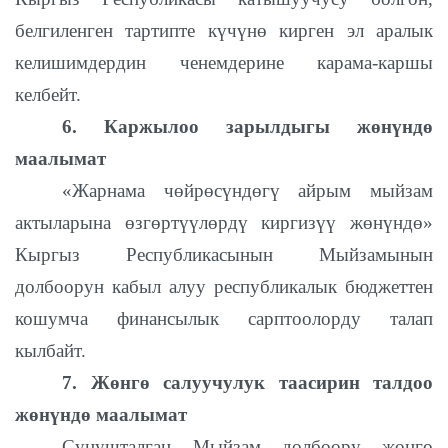
белгиленген тартипте күчүнө кирген эл аралык
келишимдердин ченемдерине карама-каршы
келбейт.
6. Каржылоо зарылдыгы жөнүндө
маалымат
«Жарнама чөйрөсүндөгү айрым мыйзам
актыларына өзгөртүүлөрдү киргизүү жөнүндө»
Кыргыз Республикасынын Мыйзамынын
долбоорун кабыл алуу республикалык бюджеттен
кошумча финансылык сарптоолорду талап
кылбайт.
7. Жөнгө салуучулук таасирин талдоо
жөнүндө маалымат
Сунушталган Мыйзам долбоору жөнгө