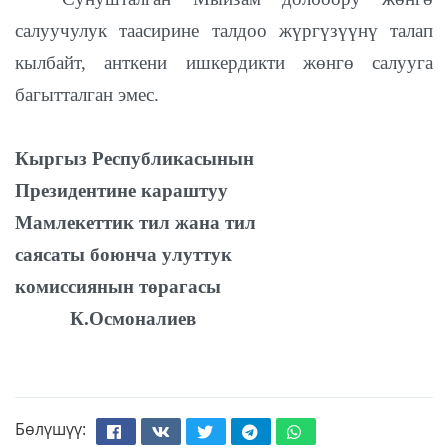
салуучулук таасирине талдоо жүргүзүүнү талап
кылбайт, анткени ишкердикти жөнгө салууга
багытталган эмес.
Кыргыз Республикасынын
Президентине караштуу
Мамлекеттик тил жана тил
саясаты боюнча улуттук
комиссиянын төрагасы
К.Осмоналиев
Бөлүшүү: