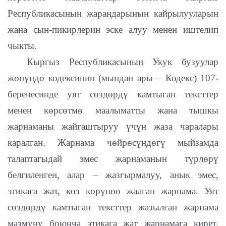
Республикасынын жарандарынын кайрылууларын
жана сын-пикирлерин эске алуу менен иштелип
чыкты.
Кыргыз Республикасынын Укук бузуулар
жөнүндө кодексинин (мындан ары – Кодекс) 107-
беренесинде уят сөздөрдү камтыган тексттер
менен көрсөтмө маалыматты жана тышкы
жарнаманы жайгаштыруу үчүн жаза чаралары
каралган. Жарнама чөйрөсүндөгү мыйзамда
талаптагыдай эмес жарнаманын түрлөрү
белгиленген, алар – жазгырмалуу, анык эмес,
этикага жат, көз көрүнөө жалган жарнама. Уят
сөздөрдү камтыган тексттер жазылган жарнама
мазмуну боюнча этикага жат жарнамага кирет.