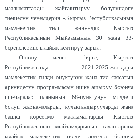
маалыматтарды жайгаштыруу бөлүгүндөгү
тиешелүү ченемдерин «Кыргыз Республикасынын
мамлекеттик тили жөнүндө» Кыргыз
Республикасынын Мыйзамынын 30 жана 33-
беренелерине ылайык келтирүү зарыл.
Ошону менен бирге, Кыргыз
Республикасында 2021-2025-жылдары
мамлекеттик тилди өнүктүрүү жана тил саясатын
өркүндөтүү программасын ишке ашыруу боюнча
иш-чаралар планынын 68-пунктунун милдети
болуп жарнамаларды, кулактандырууларды жана
башка көрсөтмө маалыматтарды Кыргыз
Республикасынын мыйзамдарынын талаптарына
ылайык мамлекеттик тилде тариздөө боюнча