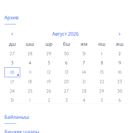
Facebook
Вконтакте
Твиттер
Телеграм
Whatsapp
Архив
Август 2026
дш
шш
шр
бш
жм
иш
жш
27
28
29
30
31
1
2
3
4
5
6
7
8
9
11
12
13
14
15
16
10
18
19
20
21
22
23
17
24
25
26
27
28
29
30
31
1
2
3
4
5
6
Байланыш
Бишкек шаары