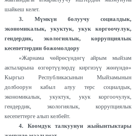
шайкеш келет.
3. Мүмкүн болуучу социалдык,
экономикалык, укуктук, укук коргоочулук,
гендердик, экологиялык, коррупциялык
кесепеттердин божомолдору
«Жарнама чөйрөсүндөгү айрым мыйзам
актыларына өзгөртүүлөрдү киргизүү жөнүндө»
Кыргыз Республикасынын Мыйзамынын
долбоорун кабыл алуу терс социалдык,
экономикалык, укуктук, укук коргоочулук,
гендердик, экологиялык, коррупциялык
кесепеттерге алып келбейт.
4. Коомдук талкуунун жыйынтыктары
жөнүндө маалымат