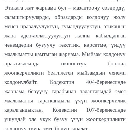
Этикага жат жарнама бул – мазактоочу сөздөрдү,
салыштырууларды, образдарды колдонуу жолу
менен нравалуулуктун, гумандуулуктун, этиканын
жана адеп-ахлактуулуктун жалпы кабылданган
ченемдерин бузуучу тексттик, көрсөтмө, үндүү
маалыматты камтыган жарнама. Мыйзам колдонуу
практикасында окшоштук боюнча
жоопкерчиликти белгилеген мыйзамдын ченеми
колдонулбайт. Кодекстин 404-беренесинде
жарнама берүүчү тарабынан талаптагыдай эмес
маалыматты тараткандыгы үчүн жоопкерчилик
каралгандыктан, Кодекстин 107-беренесинде
ушундай эле укук бузуу үчүн жоопкерчиликти
колдонуу туура эмес болуп саналат.