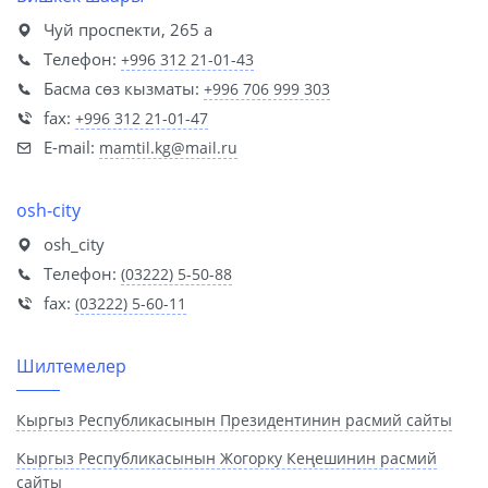
Чуй проспекти, 265 а
Телефон:
+996 312 21-01-43
Басма сөз кызматы:
+996 706 999 303
fax:
+996 312 21-01-47
E-mail:
mamtil.kg@mail.ru
osh-city
osh_city
Телефон:
(03222) 5-50-88
fax:
(03222) 5-60-11
Шилтемелер
Кыргыз Республикасынын Президентинин расмий сайты
Кыргыз Республикасынын Жогорку Кеңешинин расмий
сайты