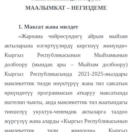
МААЛЫМКАТ – НЕГИЗДЕМЕ
1. Максат жана милдет
«Жарнама чөйрөсүндөгү айрым мыйзам
актыларына өзгөртүүлөрдү киргизүү жөнүндө»
Кыргыз Республикасынын Мыйзамынын
долбоору (мындан ары – Мыйзам долбоору)
Кыргыз Республикасында 2021-2025-жылдары
мамлекеттик тилди өнүктүрүү жана тил саясатын
өркүндөтүү программасын аткаруу максатында
иштелип чыкты, анда мамлекеттик тил жаатындагы
тиешелүү укуктук-ченемдик актыларга талдоо
жүргүзүү жана аларды «Кыргыз Республикасынын
мамлекеттик тили жөнүндө» Кыргыз