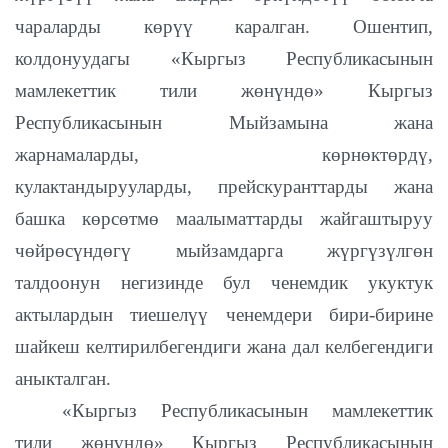
чараларды көрүү каралган. Ошентип,
колдонуудагы «Кыргыз Республикасынын
мамлекеттик тили жөнүндө» Кыргыз
Республикасынын Мыйзамына жана
жарнамаларды, көрнөктөрдү,
кулактандырууларды, прейскуранттарды жана
башка көрсөтмө маалыматтарды жайгаштыруу
чөйрөсүндөгү мыйзамдарга жүргүзүлгөн
талдоонун негизинде бул ченемдик укуктук
актылардын тиешелүү ченемдери бири-бирине
шайкеш келтирилбегендиги жана дал келбегендиги
аныкталган.
«Кыргыз Республикасынын мамлекеттик
тили жөнүндө» Кыргыз Республикасынын