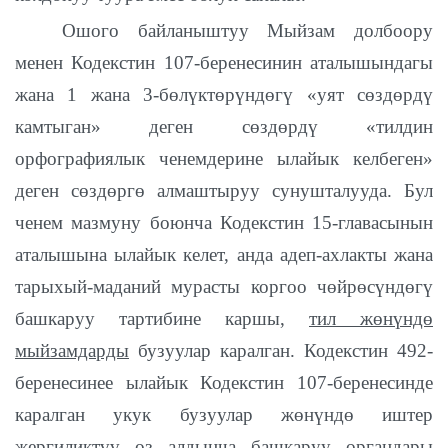
Ошого байланыштуу Мыйзам долбоору
менен Кодекстин 107-беренесинин аталышындагы
жана 1 жана 3-бөлүктөрүндөгү «уят сөздөрдү
камтыган» деген сөздөрдү «тилдин
орфографиялык ченемдерине ылайык келбеген»
деген сөздөргө алмаштыруу сунушталууда. Бул
ченем мазмуну боюнча Кодекстин 15-главасынын
аталышына ылайык келет, анда адеп-ахлакты жана
тарыхый-маданий мурасты коргоо чөйрөсүндөгү
башкаруу тартибине каршы,
тил жөнүндө
мыйзамдарды
бузуулар каралган. Кодекстин 492-
беренесинее ылайык Кодекстин 107-беренесинде
каралган укук бузуулар жөнүндө иштер
жергиликтүү өз алдынча башкаруу органдары