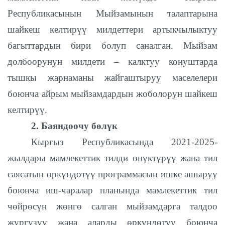
Республикасынын Мыйзамынын талаптарына
шайкеш келтирүү милдеттери артыкчылыктуу
багыттардын бири болуп саналган. Мыйзам
долбоорунун милдети – калктуу конуштарда
тышкы жарнаманы жайгаштыруу маселелери
боюнча айрым мыйзамдардын жоболорун шайкеш
келтирүү.
2. Баяндоочу бөлүк
Кыргыз Республикасында 2021-2025-
жылдары мамлекеттик тилди өнүктүрүү жана тил
саясатын өркүндөтүү программасын ишке ашыруу
боюнча иш-чаралар планында мамлекеттик тил
чөйрөсүн жөнгө салган мыйзамдарга талдоо
жүргүзүү жана аларды өркүндөтүү боюнча