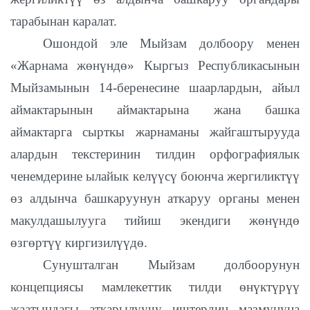
тарабынан каралат.
Ошондой эле Мыйзам долбоору менен
«Жарнама жөнүндө» Кыргыз Республикасынын
Мыйзамынын 14-беренесине шаарлардын, айыл
аймактарынын аймактарына жана башка
аймактарга сырткы жарнаманы жайгаштырууда
алардын текстеринин тилдин орфографиялык
ченемдерине ылайык келүүсү боюнча жергиликтүү
өз алдынча башкаруунун аткаруу органы менен
макулдашылууга тийиш экендиги жөнүндө
өзгөртүү киргизилүүдө.
Сунушталган Мыйзам долбоорунун
концепциясы мамлекеттик тилди өнүктүрүү
жаатындагы аткарылуучу иштердин мазмунуна