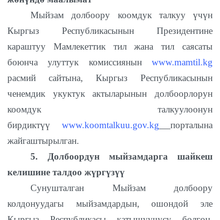
Мыйзам долбоору коомдук талкуу үчүн
Кыргыз Республикасынын Президентине
караштуу Мамлекеттик тил жана тил саясаты
боюнча улуттук комиссиянын
www.mamtil.kg
расмий сайтына, Кыргыз Республикасынын
ченемдик укуктук актыларынын долбоорлорун
коомдук талкуулоонун
бирдиктүү
www.koomtalkuu.gov.kg
порталына
жайгаштырылган.
5. Долбоордун мыйзамдарга шайкеш
келишине талдоо жүргүзүү
Сунушталган Мыйзам долбоору
колдонуудагы мыйзамдардын, ошондой эле
Кыргыз Республикасы катышуучусу болгон,