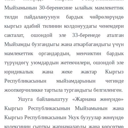
Мыйзамынын 30-беренесине ылайык мамлекеттик
тилди пайдалануунун бардык чөйрөлөрүндө
кыргыз адабий тилинин колдонуудагы ченемдери
сакталат, ошондой эле 33-беренеде аталган
Мыйзамды бузгандыгы жана аткарбагандыгы үчүн
мамлекеттик органдардын, менчиктин бардык
түрүндөгү уюмдардын жетекчилери, ошондой эле
юридикалык жана жеке жактар Кыргыз
Республикасынын мыйзамдарынын чегинде
жоопкерчиликке тартыла тургандыгы белгиленген.
Ушуга байланыштуу «Жарнама жөнүндө»
Кыргыз Республикасынын Мыйзамынын жана
Кыргыз Республикасынын Укук бузуулар жөнүндө
кодексинин сырткы жарнамаларды жана көрсөтмө