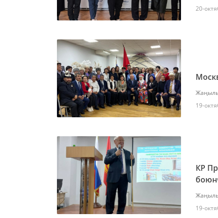
20-октя
Москв
Жаңылы
19-октя
КР Пр
боюн
Жаңылы
19-октя