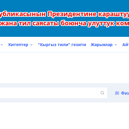
убликасынын Президентине карашту
жана тил саясаты боюнча улуттук ко
Китептер
"Кыргыз тили" гезити
Жарыялар
Ай
Фи