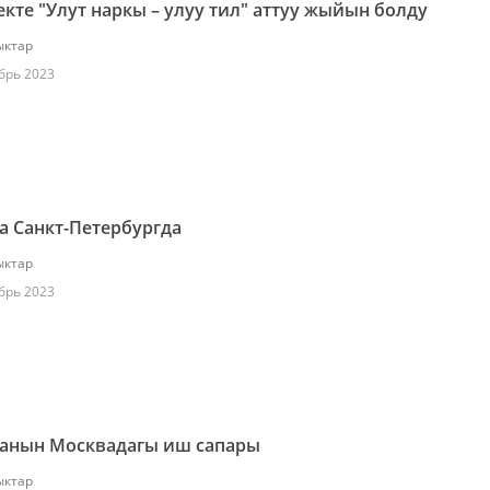
кте "Улут наркы – улуу тил" аттуу жыйын болду
ктар
брь 2023
а Санкт-Петербургда
ктар
брь 2023
ганын Москвадагы иш сапары
ктар