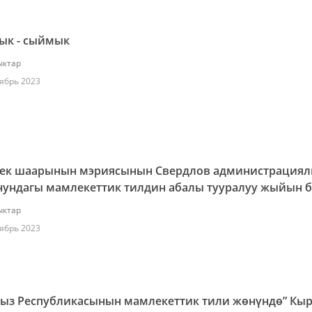
ык - сыймык
ктар
ябрь 2023
ек шаарынын мэриясынын Свердлов администрация
нундагы мамлекеттик тилдин абалы тууралуу жыйын 
ктар
ябрь 2023
гыз Республикасынын мамлекеттик тили жөнүндө” Кы