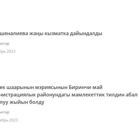
Ишеналиева жаңы кызматка дайындалды
ктар
брь 2023
ек шаарынын мэриясынын Биринчи май
нистрациялык районундагы мамлекеттик тилдин аба
алуу жыйын болду
ктар
ябрь 2023