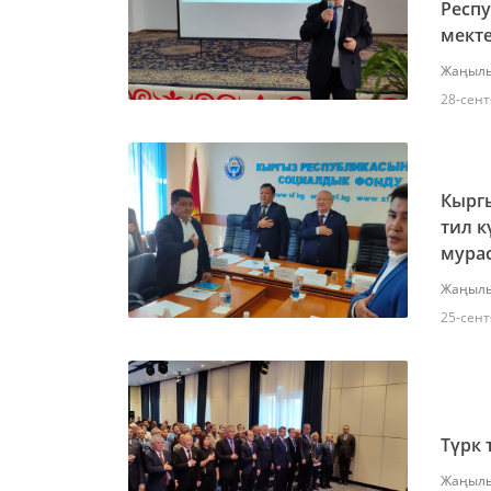
Респ
мекте
Жаңылы
28-сент
Кырг
тил к
мурас
Жаңылы
25-сент
Түрк 
Жаңылы