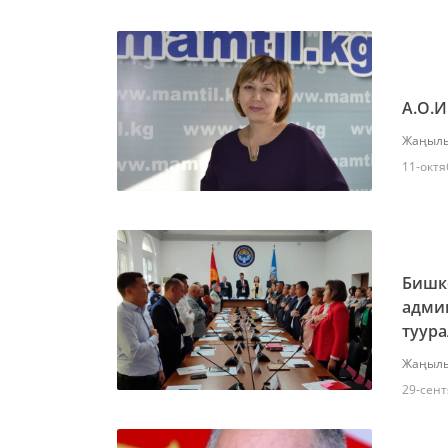
А.О.
Жаңылы
11-октя
Бишк
адми
туур
Жаңылы
29-сент