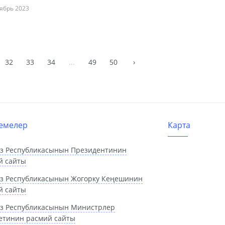
ябрь 2023
32
33
34
...
49
50
›
емелер
Карта
з Республикасынын Президентинин
й сайты
з Республикасынын Жогорку Кеңешинин
й сайты
з Республикасынын Министрлер
етинин расмий сайты