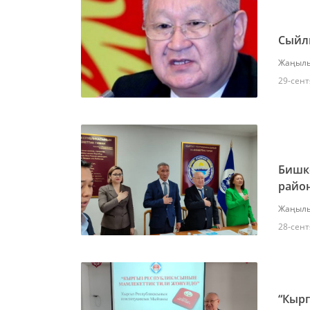
Сыйл
Жаңылы
29-сент
Бишк
райо
Жаңылы
28-сент
“Кыр