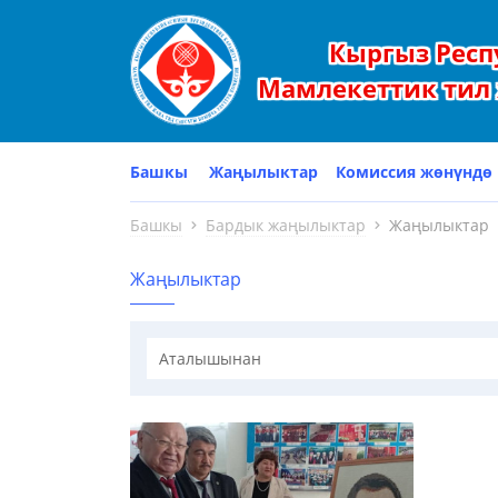
Кыргыз Респ
Мамлекеттик тил 
Башкы
Жаңылыктар
Комиссия жөнүндө
Башкы
Бардык жаңылыктар
Жаңылыктар
Жаңылыктар