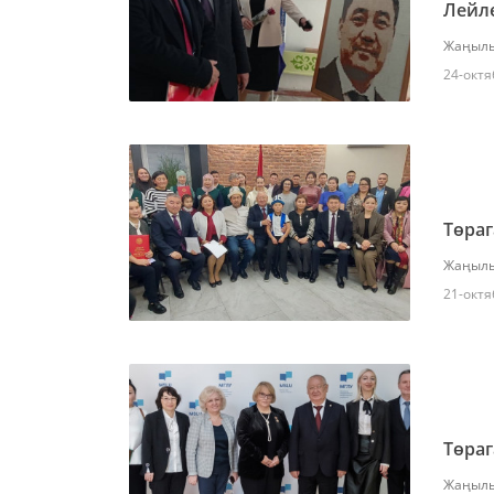
Лейле
Жаңылы
24-октя
Төраг
Жаңылы
21-октя
Төра
Жаңылы