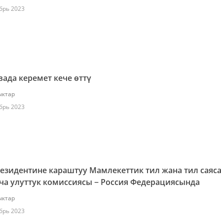
брь 2023
ада керемет кече өттү
ктар
брь 2023
езидентине караштуу Мамлекеттик тил жана тил саяс
ча улуттук комиссиясы − Россия Федерациясында
ктар
брь 2023