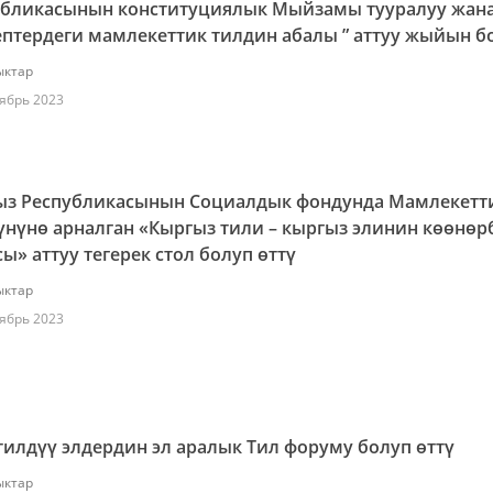
убликасынын конституциялык Мыйзамы тууралуу жан
птердеги мамлекеттик тилдин абалы ” аттуу жыйын б
ктар
ябрь 2023
ыз Республикасынын Социалдык фондунда Мамлекетт
үнүнө арналган «Кыргыз тили – кыргыз элинин көөнөр
ы» аттуу тегерек стол болуп өттү
ктар
ябрь 2023
тилдүү элдердин эл аралык Тил форуму болуп өттү
ктар