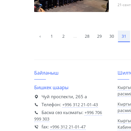
21-сент
‹
1
2
...
28
29
30
31
Байланыш
Шилт
Бишкек шаары
Кыргы
расми
Чуй проспекти, 265 а
Кыргы
Телефон:
+996 312 21-01-43
расми
Басма сөз кызматы:
+996 706
999 303
Кыргы
fax:
+996 312 21-01-47
Кабин