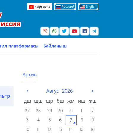
Кыргызча
Русский
English
у
миссия
тил платформасы
Байланыш
Архив
Август 2026
льтр
дш
шш
шр
бш
жм
иш
жш
27
28
29
30
31
1
2
3
4
5
6
8
9
7
10
11
12
13
15
16
14