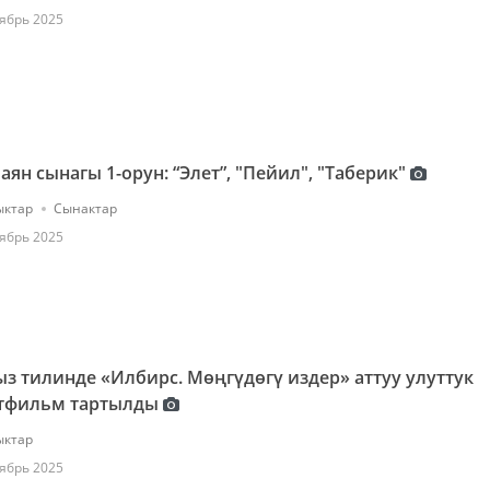
ябрь 2025
аян сынагы 1-орун: “Элет”, "Пейил", "Таберик"
ктар
Сынактар
ябрь 2025
з тилинде «Илбирс. Мөңгүдөгү издер» аттуу улуттук
тфильм тартылды
ктар
ябрь 2025