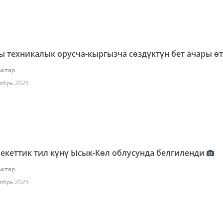
 техникалык орусча-кыргызча сөздүктүн бет ачары өт
ктар
ябрь 2025
кеттик тил күнү Ысык-Көл облусунда белгиленди
ктар
ябрь 2025