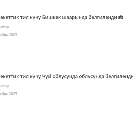
екеттик тил күнү Бишкек шаарында белгиленди
ктар
ябрь 2025
кеттик тил күнү Чүй облусунда облусунда белгиленд
ктар
ябрь 2025