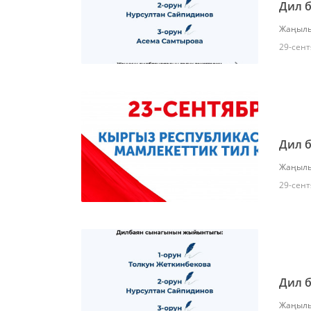
Дил б
Жаңылы
29-сент
Дил б
Жаңылы
29-сент
Дил б
Жаңылы