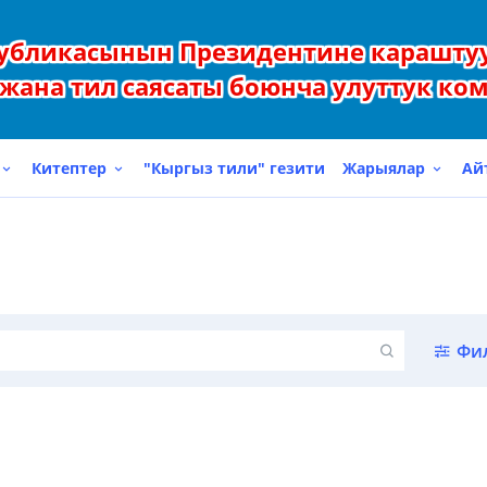
убликасынын Президентине карашту
жана тил саясаты боюнча улуттук ко
Китептер
"Кыргыз тили" гезити
Жарыялар
Ай
Фи