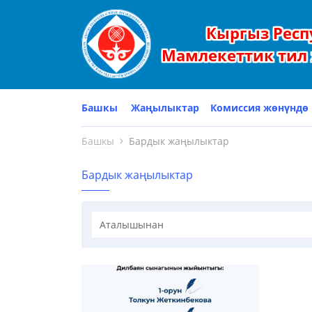
Кыргыз Респ
Мамлекеттик тил 
Башкы
Жаңылыктар
Комиссия жөнүндө
Башкы
Бардык жаңылыктар
Бардык жаңылыктар