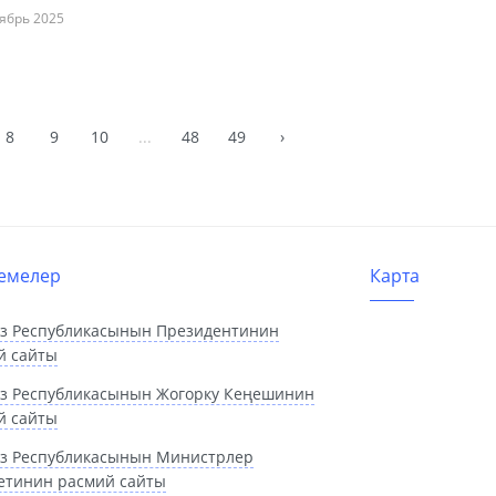
ябрь 2025
8
9
10
...
48
49
›
емелер
Карта
з Республикасынын Президентинин
й сайты
з Республикасынын Жогорку Кеңешинин
й сайты
з Республикасынын Министрлер
етинин расмий сайты