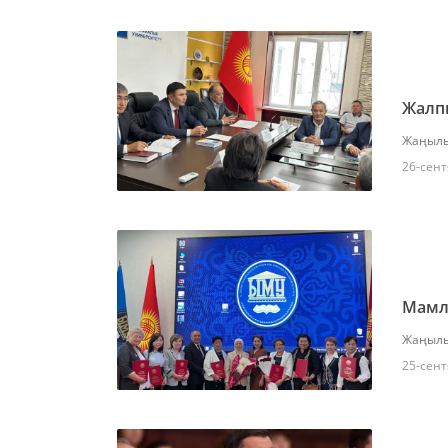
Жалпы
Жаңылы
26-сент
Мамле
Жаңылы
25-сент