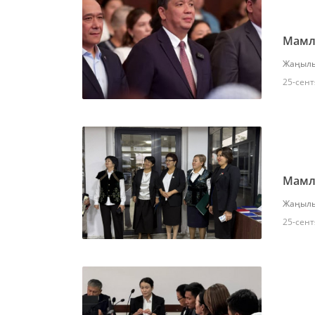
Мамл
Жаңылы
25-сент
Мамле
Жаңылы
25-сент