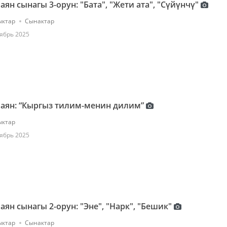
аян сынагы 3-орун: "Бата", "Жети ата", "Сүйүнчү"
ктар
Сынактар
ябрь 2025
аян: “Кыргыз тилим-менин дилим”
ктар
ябрь 2025
аян сынагы 2-орун: "Эне", "Нарк", "Бешик"
ктар
Сынактар