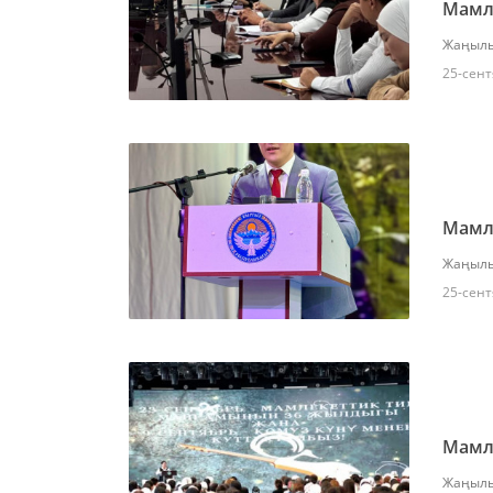
Мамле
Жаңылы
25-сент
Мамле
Жаңылы
25-сент
Мамле
Жаңылы