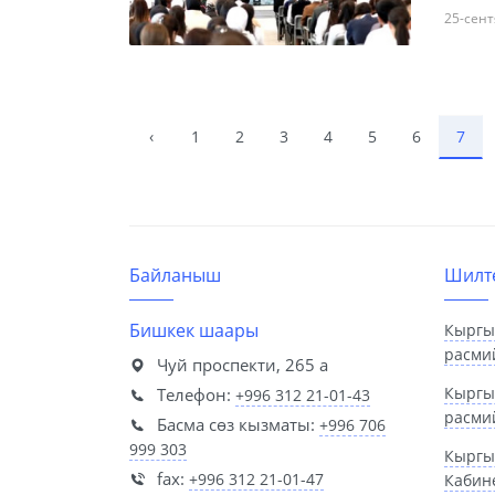
25-сент
‹
1
2
3
4
5
6
7
Байланыш
Шилт
Бишкек шаары
Кыргы
расми
Чуй проспекти, 265 а
Кыргы
Телефон:
+996 312 21-01-43
расми
Басма сөз кызматы:
+996 706
999 303
Кыргы
fax:
+996 312 21-01-47
Кабин