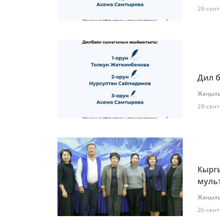
29-сент
Дил б
Жаңылы
29-сент
Кыргы
муль
Жаңылы
26-сент