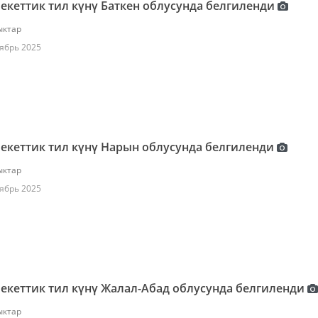
кеттик тил күнү Баткен облусунда белгиленди
ктар
ябрь 2025
кеттик тил күнү Нарын облусунда белгиленди
ктар
ябрь 2025
кеттик тил күнү Жалал-Абад облусунда белгиленди
ктар