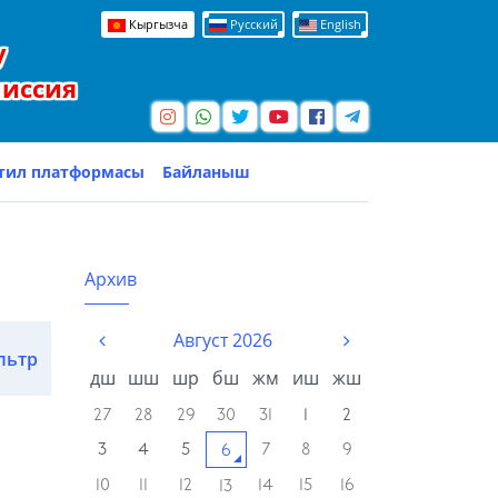
Кыргызча
Русский
English
у
миссия
тил платформасы
Байланыш
Архив
Август 2026
льтр
дш
шш
шр
бш
жм
иш
жш
27
28
29
30
31
1
2
3
4
5
7
8
9
6
10
11
12
14
15
16
13